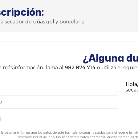
cripción:
a secador de uñas gel y porcelana
¿Alguna d
a más información llama al
982 874 714
o utiliza el sigu
e la página
informa que los datos de este formulario serán tratados para ofrecerle la in
otorgado por el usuario. No se cederán datos a terceros. Puede ejercer los 