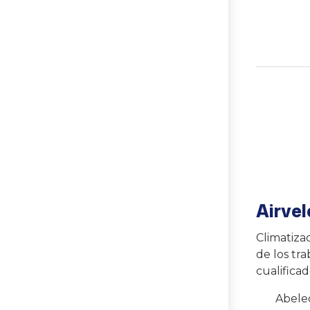
Airve
Climatiza
de los tr
cualifica
Abele