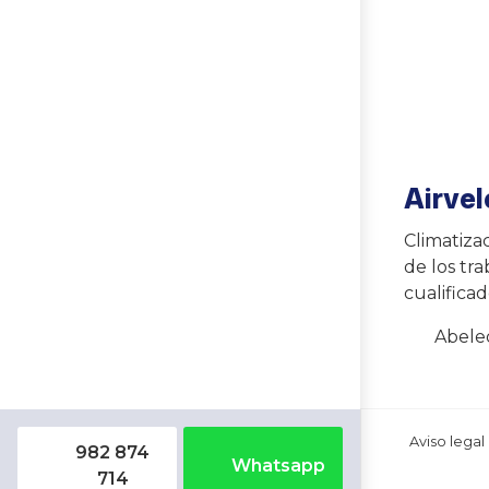
Airve
Climatiza
de los tr
cualifica
Abele
Aviso legal
982 874
Whatsapp
714