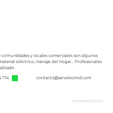
e comunidades y locales comerciales son algunos
terial eléctrico, menaje del hogar... Profesionales
alizado.
4 714
contacto@airvelecimd.com
© PÁXINAS GALEGAS